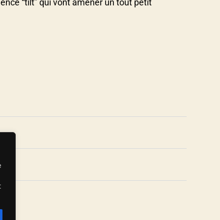
ence “tilt” qui vont amener un tout petit
s
e
t